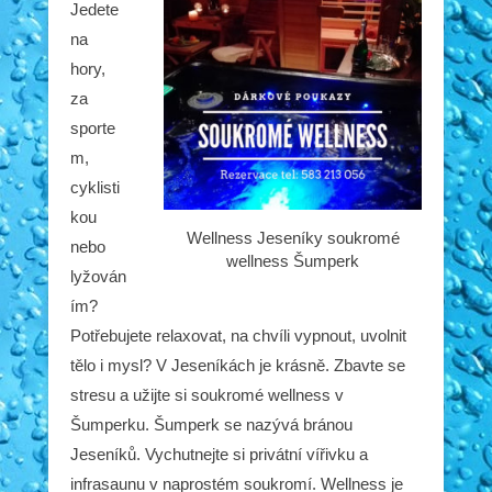
Jedete
na
hory,
za
sporte
m,
cyklisti
kou
Wellness Jeseníky soukromé
nebo
wellness Šumperk
lyžován
ím?
Potřebujete relaxovat, na chvíli vypnout, uvolnit
tělo i mysl? V Jeseníkách je krásně. Zbavte se
stresu a užijte si soukromé wellness v
Šumperku. Šumperk se nazývá bránou
Jeseníků. Vychutnejte si privátní vířivku a
infrasaunu v naprostém soukromí. Wellness je