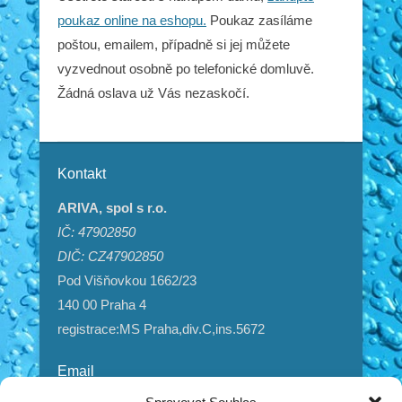
poukaz online na eshopu.
Poukaz zasíláme
poštou, emailem, případně si jej můžete
vyzvednout osobně po telefonické domluvě.
Žádná oslava už Vás nezaskočí.
Kontakt
ARIVA, spol s r.o.
IČ: 47902850
DIČ: CZ47902850
Pod Višňovkou 1662/23
140 00 Praha 4
registrace:MS Praha,div.C,ins.5672
Email